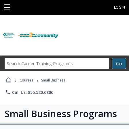
☰
LOGIN
Search
Go
Career
Training
›
›
Programs
Courses
Small Business
phone
Call Us: 855.520.6806
Small Business Programs