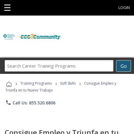
☰
LOGIN
Search
Go
Career
Training
›
›
›
Programs
Training Programs
Soft Skills
Consigue Empleo y
Triunfa en tu Nuevo Trabajo
phone
Call Us: 855.520.6806
Consigue Empleo y Triunfa en tu