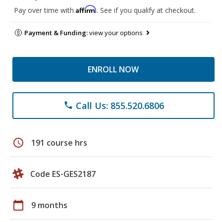
Affirm
Pay over time with
. See if you qualify at checkout.
Payment & Funding:
view your options
ENROLL NOW
Call Us: 855.520.6806
phone
schedule
191 course hrs
Code ES-GES2187
calendar_today
9 months