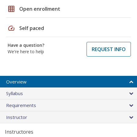
grid_on
Open enrollment
speed
Self paced
Have a question?
REQUEST INFO
We're here to help
Overview
Syllabus
Requirements
Instructor
Instructores