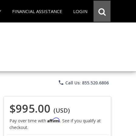
Y
FINANCIAL ASSISTANCE
LOGIN
phone
Call Us: 855.520.6806
$995.00
(USD)
Affirm
Pay over time with
. See if you qualify at
checkout.