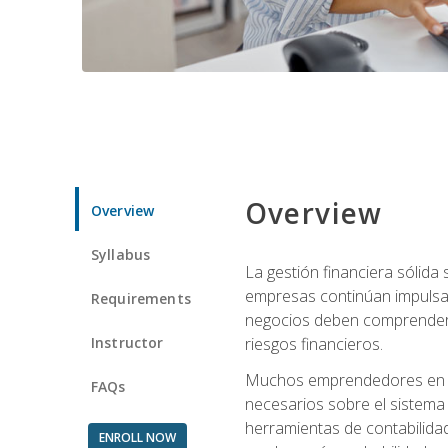
Overview
Overview
Syllabus
La gestión financiera sólid
empresas continúan impulsan
Requirements
negocios deben comprender cóm
Instructor
riesgos financieros.
Muchos emprendedores en eta
FAQs
necesarios sobre el sistema 
herramientas de contabilida
ENROLL NOW