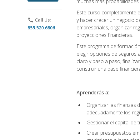
muchas más probabilidades de
Este curso completamente en
y hacer crecer un negocio de
phone
Call Us:
empresariales, organizar regis
855.520.6806
proyecciones financieras.
Este programa de formación 
elegir opciones de seguros 
claro y paso a paso, finaliz
construir una base financier
Aprenderás a:
Organizar las finanzas 
adecuadamente los regi
Gestionar el capital de
Crear presupuestos empr