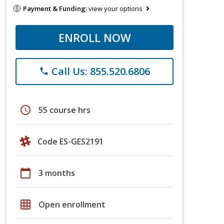
Payment & Funding:
view your options
ENROLL NOW
Call Us: 855.520.6806
phone
schedule
55 course hrs
Code ES-GES2191
calendar_today
3 months
grid_on
Open enrollment