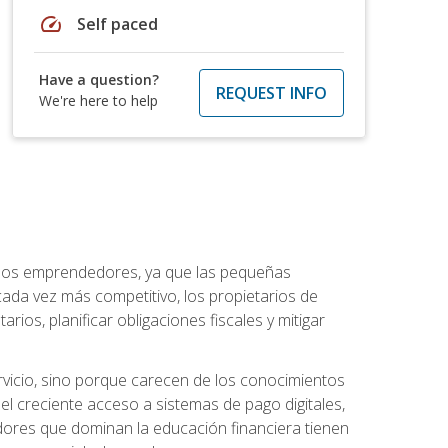
speed
Self paced
Have a question?
REQUEST INFO
We're here to help
a los emprendedores, ya que las pequeñas
da vez más competitivo, los propietarios de
ios, planificar obligaciones fiscales y mitigar
vicio, sino porque carecen de los conocimientos
el creciente acceso a sistemas de pago digitales,
dores que dominan la educación financiera tienen