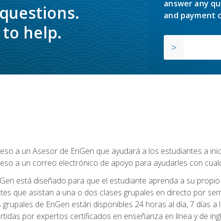
answer any qu
 questions.
and payment o
to help.
so a un Asesor de EnGen que ayudará a los estudiantes a inicia
eso a un correo electrónico de apoyo para ayudarles con cual
Gen está diseñado para que el estudiante aprenda a su propio 
ntes que asistan a una o dos clases grupales en directo por sem
es grupales de EnGen están disponibles 24 horas al día, 7 días a
tidas por expertos certificados en enseñanza en línea y de ing