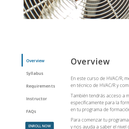
Overview
Overview
Syllabus
En este curso de HVAC/R, me
en técnico de HVAC/R y come
Requirements
También tendrás acceso a m
Instructor
específicamente para la for
en tu programa de formació
FAQs
Para comenzar tu programa, 
ENROLL NOW
y nos ayuda a saber el nivel