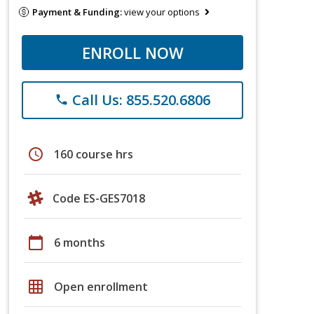
Payment & Funding:
view your options
ENROLL NOW
Call Us: 855.520.6806
phone
schedule
160 course hrs
Code ES-GES7018
calendar_today
6 months
grid_on
Open enrollment