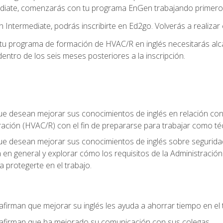
diate, comenzarás con tu programa EnGen trabajando primero e
 Intermediate, podrás inscribirte en Ed2go. Volverás a realizar 
 programa de formación de HVAC/R en inglés necesitarás alcan
ntro de los seis meses posteriores a la inscripción.
ue desean mejorar sus conocimientos de inglés en relación con l
ración (HVAC/R) con el fin de prepararse para trabajar como t
que desean mejorar sus conocimientos de inglés sobre seguridad
ia en general y explorar cómo los requisitos de la Administraci
a protegerte en el trabajo.
afirman que mejorar su inglés les ayuda a ahorrar tiempo en el 
 afirman que ha mejorado su comunicación con sus colegas