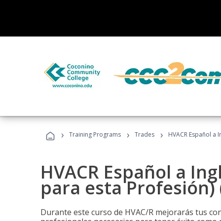
›
›
›
Training Programs
Trades
HVACR Español a In
HVACR Español a Ing
para esta Profesión)
Durante este curso de HVAC/R mejorarás tus cono