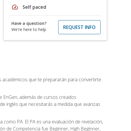
speed
Self paced
Have a question?
REQUEST INFO
We're here to help
os académicos que te prepararán para convertirte
 de EnGen, además de cursos creados
 de inglés que necesitarás a medida que avanzas
 como PA. El PA es una evaluación de nivelación,
ación de Competencia fue Beginner, High Beginner,