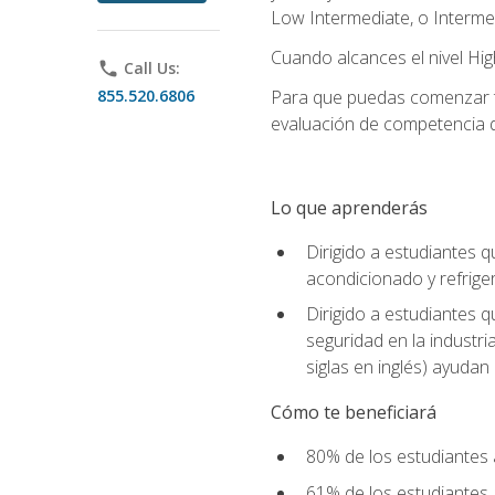
Low Intermediate, o Interme
Cuando alcances el nivel High
phone
Call Us:
855.520.6806
Para que puedas comenzar tu
evaluación de competencia de
Lo que aprenderás
Dirigido a estudiantes q
acondicionado y refrige
Dirigido a estudiantes 
seguridad en la industr
siglas en inglés) ayudan 
Cómo te beneficiará
80% de los estudiantes 
61% de los estudiantes