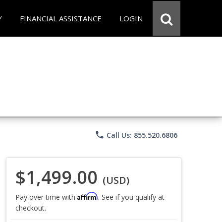
Y
FINANCIAL ASSISTANCE
LOGIN
phone
Call Us: 855.520.6806
$1,499.00
(USD)
Affirm
Pay over time with
. See if you qualify at
checkout.