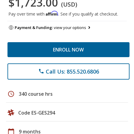
$1,723.00
(USD)
Affirm
Pay over time with
. See if you qualify at checkout.
Payment & Funding:
view your options
ENROLL NOW
Call Us: 855.520.6806
phone
schedule
340 course hrs
Code ES-GES294
calendar_today
9 months