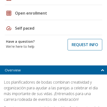
grid_on
Open enrollment
speed
Self paced
Have a question?
REQUEST INFO
We're here to help
Overview
Los planificadores de bodas combinan creatividad y
organización para ayudar a las parejas a celebrar el día
más importante de sus vidas. ¡Entrenados para una
carrera rodeada de eventos de celebración!