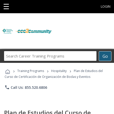
☰
LOGIN
Search
Go
Career
Training
›
›
›
Programs
Training Programs
Hospitality
Plan de Estudios del
Curso de Certificación de Organización de Bodas y Eventos
phone
Call Us: 855.520.6806
Plan de Estudios del Curso de